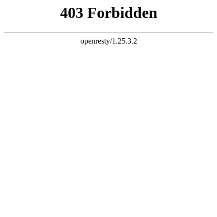
三竹科技 智慧连接
电子邮件
liuchao@sunchu.com.cn
电话
?
+ 86-13817502151
座机
?
+ 86-021-67626758
语言
English
|
简体中文
首页