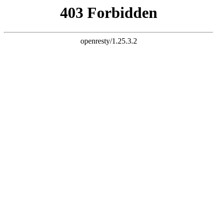
天生赢家一触即发凯发
欢迎光临西安锐声音视科技有限公司官方网站！
网站地图
联系我们
咨询热线：
136-2924-1711
网站首页
关于我们
企业风采
产品专区
专业音响
舞台灯光
会议系统
舞台机械
无线话筒