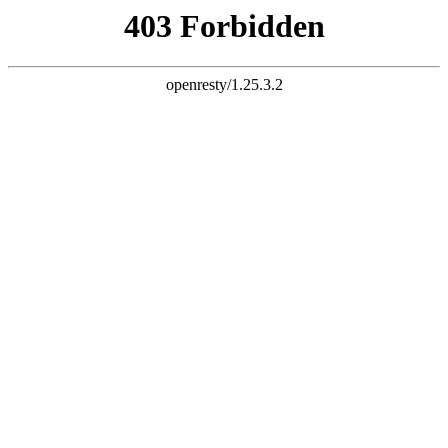
三竹科技 智慧连接
电子邮件
liuchao@sunchu.com.cn
电话
?
+ 86-13817502151
座机
?
+ 86-021-67626758
语言
English
|
简体中文
首页