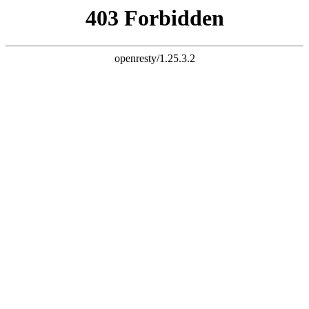
三竹科技 智慧连接
电子邮件
liuchao@sunchu.com.cn
电话
?
+ 86-13817502151
座机
?
+ 86-021-67626758
语言
English
|
简体中文
首页