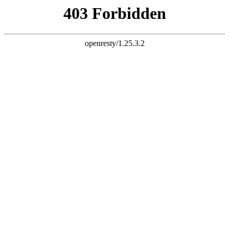
天生赢家一触即发凯发
欢迎光临西安锐声音视科技有限公司官方网站！
网站地图
联系我们
咨询热线：
136-2924-1711
网站首页
关于我们
企业风采
产品专区
专业音响
舞台灯光
会议系统
舞台机械
无线话筒