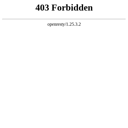
三竹科技 智慧连接
电子邮件
liuchao@sunchu.com.cn
电话
?
+ 86-13817502151
座机
?
+ 86-021-67626758
语言
English
|
简体中文
首页