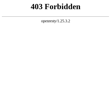
三竹科技 智慧连接
电子邮件
liuchao@sunchu.com.cn
电话
?
+ 86-13817502151
座机
?
+ 86-021-67626758
语言
English
|
简体中文
首页