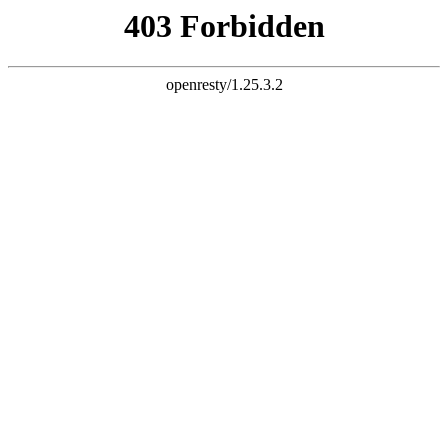
三竹科技 智慧连接
电子邮件
liuchao@sunchu.com.cn
电话
?
+ 86-13817502151
座机
?
+ 86-021-67626758
语言
English
|
简体中文
首页