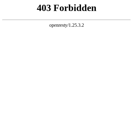
天生赢家一触即发凯发
欢迎光临西安锐声音视科技有限公司官方网站！
网站地图
联系我们
咨询热线：
136-2924-1711
网站首页
关于我们
企业风采
产品专区
专业音响
舞台灯光
会议系统
舞台机械
无线话筒