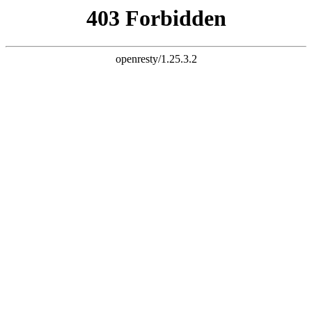
三竹科技 智慧连接
电子邮件
liuchao@sunchu.com.cn
电话
?
+ 86-13817502151
座机
?
+ 86-021-67626758
语言
English
|
简体中文
首页