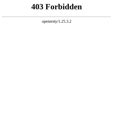
三竹科技 智慧连接
电子邮件
liuchao@sunchu.com.cn
电话
?
+ 86-13817502151
座机
?
+ 86-021-67626758
语言
English
|
简体中文
首页