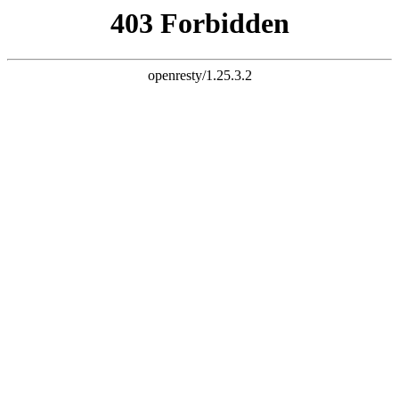
天生赢家一触即发凯发
欢迎光临西安锐声音视科技有限公司官方网站！
网站地图
联系我们
咨询热线：
136-2924-1711
网站首页
关于我们
企业风采
产品专区
专业音响
舞台灯光
会议系统
舞台机械
无线话筒