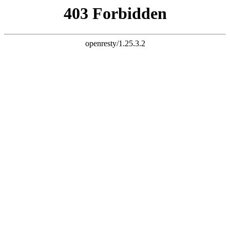
天生赢家一触即发凯发
欢迎光临西安锐声音视科技有限公司官方网站！
网站地图
联系我们
咨询热线：
136-2924-1711
网站首页
关于我们
企业风采
产品专区
专业音响
舞台灯光
会议系统
舞台机械
无线话筒