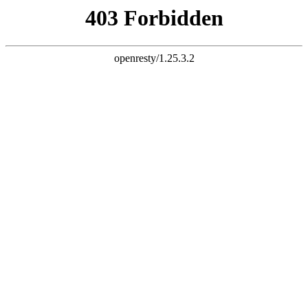
三竹科技 智慧连接
电子邮件
liuchao@sunchu.com.cn
电话
?
+ 86-13817502151
座机
?
+ 86-021-67626758
语言
English
|
简体中文
首页